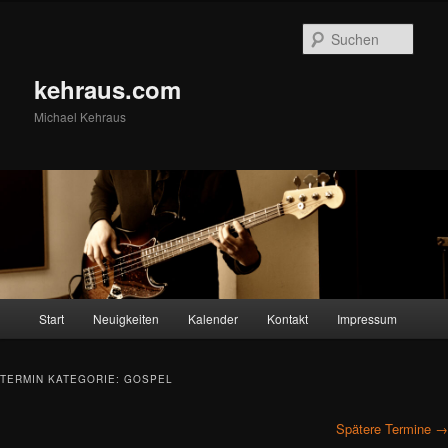
Zum
Zum
primären
sekundären
Such
Inhalt
Inhalt
springen
springen
kehraus.com
Michael Kehraus
Hauptmenü
Start
Neuigkeiten
Kalender
Kontakt
Impressum
TERMIN KATEGORIE:
GOSPEL
Spätere Termine
→