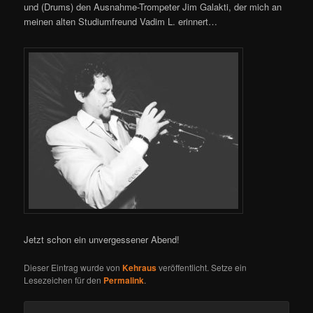
und (Drums) den Ausnahme-Trompeter Jim Galakti, der mich an
meinen alten Studiumfreund Vadim L. erinnert…
Jetzt schon ein unvergessener Abend!
Dieser Eintrag wurde von
Kehraus
veröffentlicht. Setze ein
Lesezeichen für den
Permalink
.