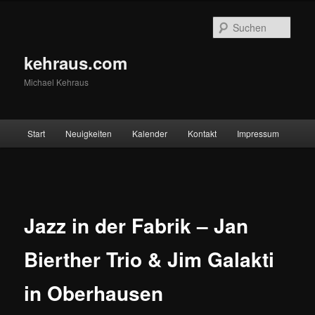
Zum
primären
Such
Inhalt
springen
kehraus.com
Michael Kehraus
Hauptmenü
Start
Neuigkeiten
Kalender
Kontakt
Impressum
Beitragsnavigation
Jazz in der Fabrik – Jan
Bierther Trio & Jim Galakti
in Oberhausen